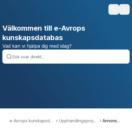
Search
Ope
Välkommen till e-Avrops
kunskapsdatabas
Vad kan vi hjälpa dig med idag?
e-Avrops kunskapsdat
Upphandlingsproje
Annonser
abas
kt
a