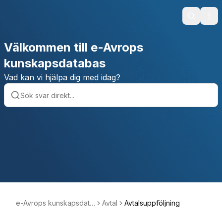
Search
Ope
Välkommen till e-Avrops
kunskapsdatabas
Vad kan vi hjälpa dig med idag?
e-Avrops kunskapsdata
Avtal
Avtalsuppföljning
bas