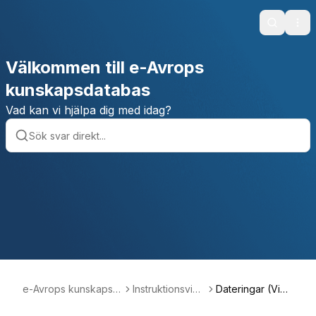
Search
Ope
Välkommen till e-Avrops
kunskapsdatabas
Vad kan vi hjälpa dig med idag?
e-Avrops kunskapsd
Instruktionsvide
Dateringar (Vide
atabas
or
o)