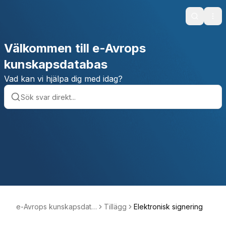
Search
Ope
Välkommen till e-Avrops
kunskapsdatabas
Vad kan vi hjälpa dig med idag?
e-Avrops kunskapsdata
Tillägg
Elektronisk signering
bas