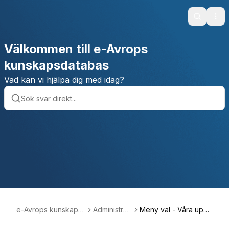
Search
Ope
Välkommen till e-Avrops
kunskapsdatabas
Vad kan vi hjälpa dig med idag?
e-Avrops kunskaps
Administrati
Meny val - Våra uppg
databas
on
ifter