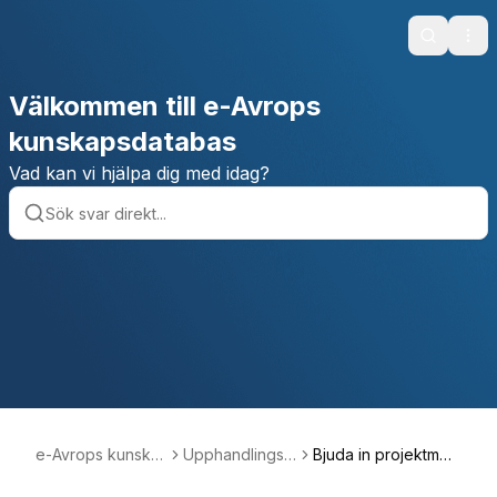
Search
Ope
Välkommen till e-Avrops
kunskapsdatabas
Vad kan vi hjälpa dig med idag?
e-Avrops kunska
Upphandlingsp
Bjuda in projektmed
psdatabas
rojekt
lemmar