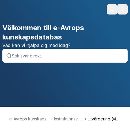
Search
Ope
Välkommen till e-Avrops
kunskapsdatabas
Vad kan vi hjälpa dig med idag?
e-Avrops kunskapsd
Instruktionsvid
Utvärdering (vid
atabas
eor
eo)