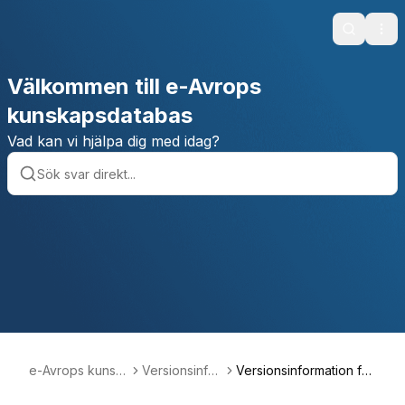
Search
Ope
Välkommen till e-Avrops
kunskapsdatabas
Vad kan vi hjälpa dig med idag?
e-Avrops kunsk
Versionsinfor
Versionsinformation fe
apsdatabas
mation
bruari 2022