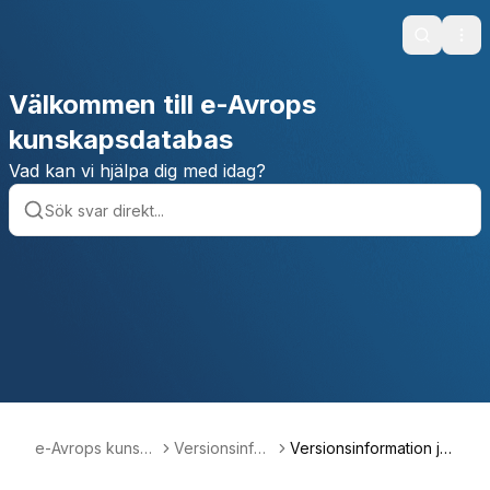
Search
Ope
Välkommen till e-Avrops
kunskapsdatabas
Vad kan vi hjälpa dig med idag?
e-Avrops kunska
Versionsinfor
Versionsinformation ja
psdatabas
mation
nuari 2025