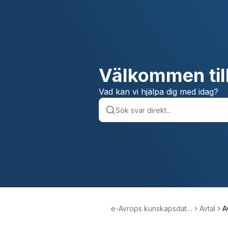
Välkommen til
Vad kan vi hjälpa dig med idag?
e-Avrops kunskapsdata
Avtal
A
bas