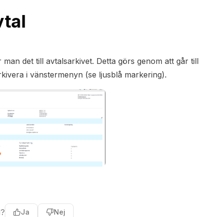
vtal
r man det till avtalsarkivet. Detta görs genom att går till
Arkivera i vänstermenyn (se ljusblå markering).
l?
Ja
Nej