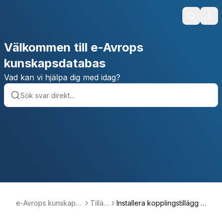
Search
Ope
Välkommen till e-Avrops
kunskapsdatabas
Vad kan vi hjälpa dig med idag?
e-Avrops kunskaps
Tilläg
Installera kopplingstillägg i
databas
g
Word