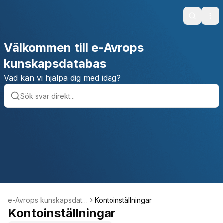
Search
Ope
Välkommen till e-Avrops
kunskapsdatabas
Vad kan vi hjälpa dig med idag?
e-Avrops kunskapsdata
Kontoinställningar
bas
Kontoinställningar