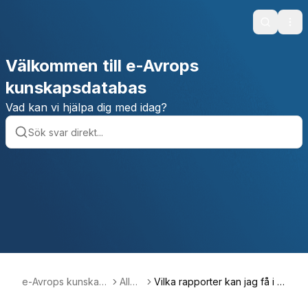
Search
Ope
Välkommen till e-Avrops
kunskapsdatabas
Vad kan vi hjälpa dig med idag?
e-Avrops kunskap
Allmä
Vilka rapporter kan jag få i e
sdatabas
nt
-Avrop?