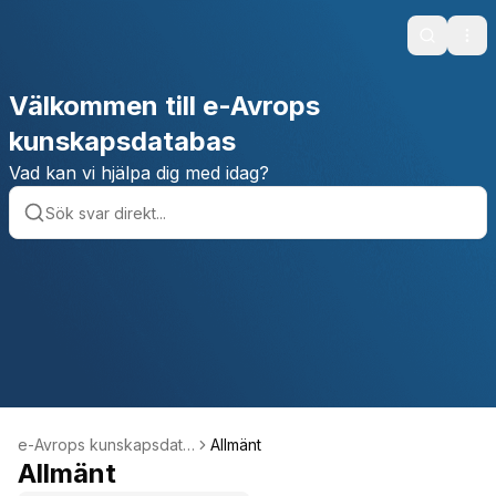
Search
Ope
Välkommen till e-Avrops
kunskapsdatabas
Vad kan vi hjälpa dig med idag?
e-Avrops kunskapsdata
Allmänt
bas
Allmänt