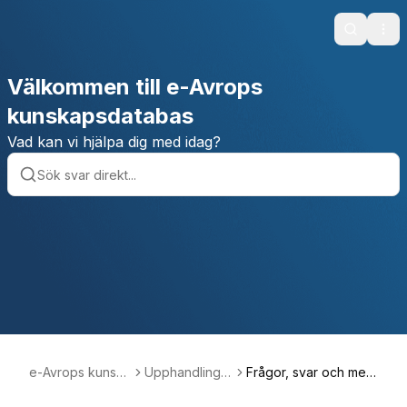
Search
Ope
Välkommen till e-Avrops
kunskapsdatabas
Vad kan vi hjälpa dig med idag?
e-Avrops kunska
Upphandlings
Frågor, svar och med
psdatabas
projekt
delanden