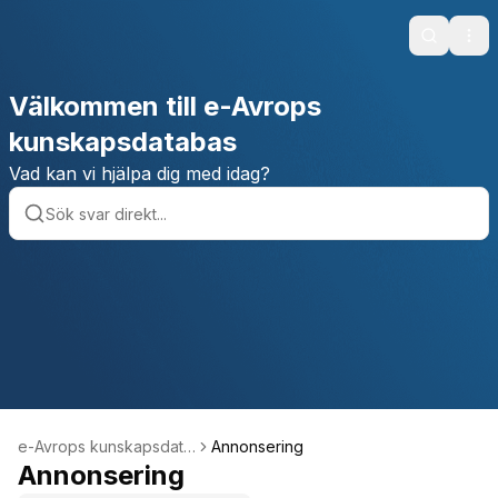
Search
Ope
Välkommen till e-Avrops
kunskapsdatabas
Vad kan vi hjälpa dig med idag?
e-Avrops kunskapsdata
Annonsering
bas
Annonsering