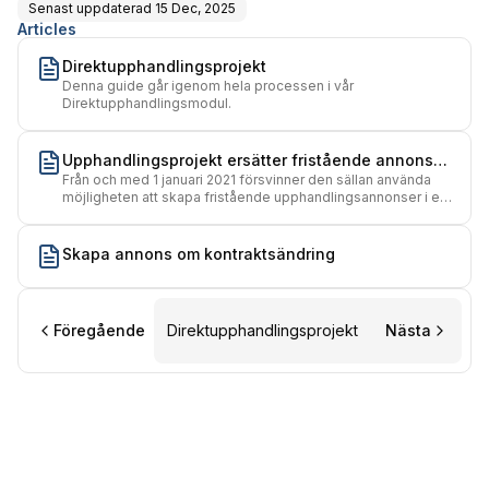
Senast uppdaterad
15 Dec, 2025
Articles
Direktupphandlingsprojekt
Denna guide går igenom hela processen i vår
Direktupphandlingsmodul.
Upphandlingsprojekt ersätter fristående annons
Från och med 1 januari 2021 försvinner den sällan använda
(Ny annons)
möjligheten att skapa fristående upphandlingsannonser i e-
Avrop. Denna guide instruerar dig hur istället kan skapa ett
upphandlingsprojekt i e-Avrop
Skapa annons om kontraktsändring
Föregående
Direktupphandlingsprojekt
Nästa