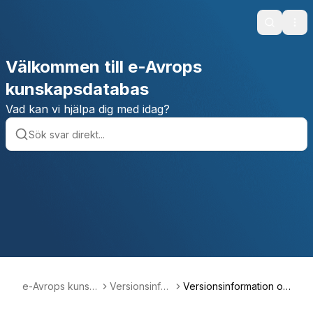
Search
Ope
Välkommen till e-Avrops
kunskapsdatabas
Vad kan vi hjälpa dig med idag?
e-Avrops kunsk
Versionsinfor
Versionsinformation ok
apsdatabas
mation
tober 2019