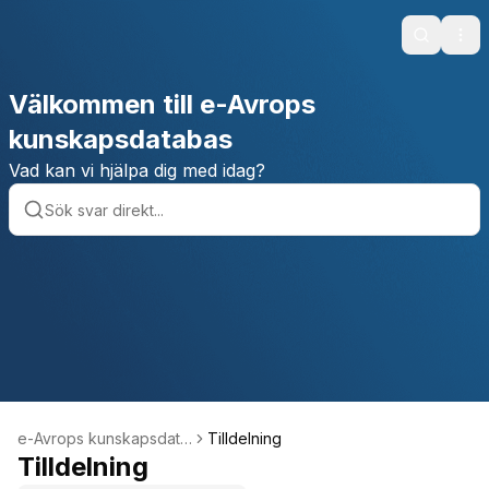
Search
Ope
Välkommen till e-Avrops
kunskapsdatabas
Vad kan vi hjälpa dig med idag?
e-Avrops kunskapsdata
Tilldelning
bas
Tilldelning