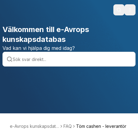
Search
Ope
Välkommen till e-Avrops
kunskapsdatabas
Vad kan vi hjälpa dig med idag?
e-Avrops kunskapsdata
FAQ
Töm cashen - leverantör
bas