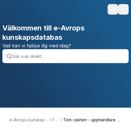
Search
Ope
Välkommen till e-Avrops
kunskapsdatabas
Vad kan vi hjälpa dig med idag?
e-Avrops kunskaps
FA
Töm cashen - upphandlare oc
databas
Q
h leverantör