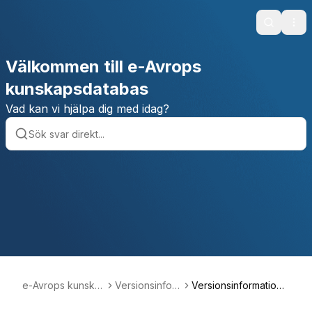
Search
Ope
Välkommen till e-Avrops
kunskapsdatabas
Vad kan vi hjälpa dig med idag?
e-Avrops kunska
Versionsinfor
Versionsinformation
psdatabas
mation
maj 2021