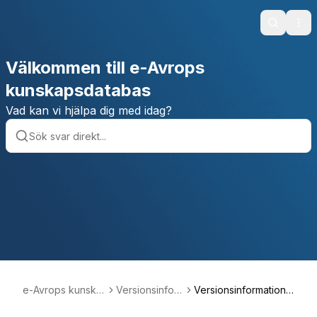
Search
Ope
Välkommen till e-Avrops
kunskapsdatabas
Vad kan vi hjälpa dig med idag?
e-Avrops kunska
Versionsinfor
Versionsinformation
psdatabas
mation
maj 2022