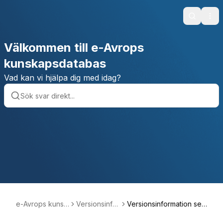
Search
Ope
Välkommen till e-Avrops
kunskapsdatabas
Vad kan vi hjälpa dig med idag?
e-Avrops kunsk
Versionsinfor
Versionsinformation sep
apsdatabas
mation
tember 2021